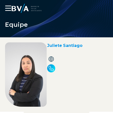
☰
Equipe
Juliete Santiago