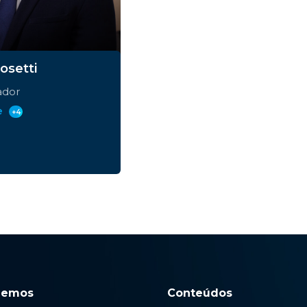
osetti
ador
e
+4
zemos
Conteúdos