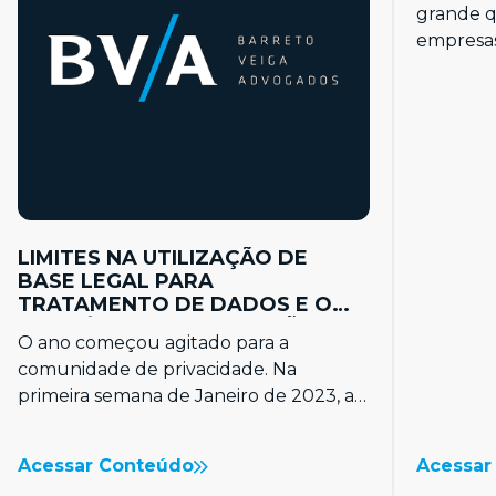
grande q
empresa
suma imp
LIMITES NA UTILIZAÇÃO DE
BASE LEGAL PARA
TRATAMENTO DE DADOS E O
PREJUÍZO DE € 390 MILHÕES DA
O ano começou agitado para a
META
comunidade de privacidade. Na
primeira semana de Janeiro de 2023, a
autoridade de proteção de dados…
Acessar Conteúdo
Acessar