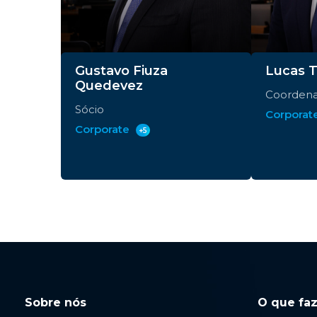
Gustavo Fiuza
Lucas T
Quedevez
Coorden
Sócio
Corporat
Corporate
+5
Sobre nós
O que fa