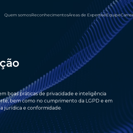
Quem somos
Reconhecimentos
Áreas de Expertise
Equipe
Carrei
eção
em boas práticas de privacidade e inteligência
e porte, bem como no cumprimento da LGPD e em
 jurídica e conformidade.