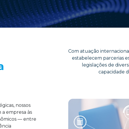
Com atuação internacional
estabelecem parcerias e
a
legislações de diver
capacidade d
égicas, nossos
m a empresa às
onômicos — entre
ência