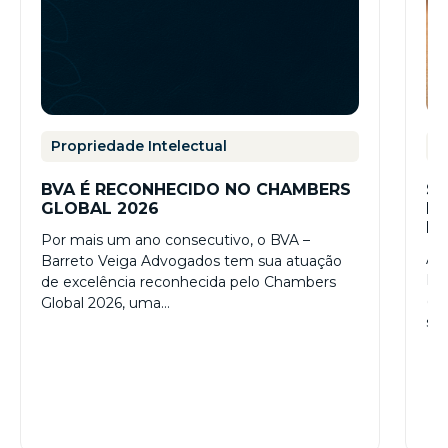
Propriedade Intelectual
P
BVA É RECONHECIDO NO CHAMBERS
SL
GLOBAL 2026
P
IN
Por mais um ano consecutivo, o BVA –
A p
Barreto Veiga Advogados tem sua atuação
Ins
de excelência reconhecida pelo Chambers
(IN
Global 2026, uma…
sl