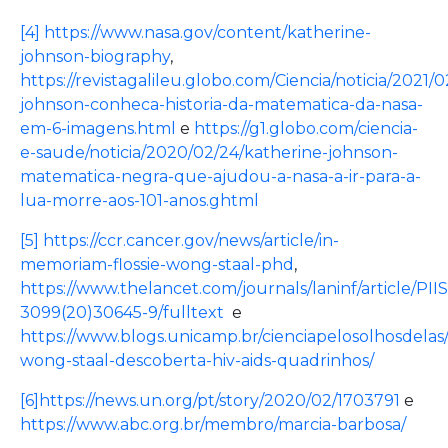
[4]
https://www.nasa.gov/content/katherine-
johnson-biography
,
https://revistagalileu.globo.com/Ciencia/noticia/2021/
johnson-conheca-historia-da-matematica-da-nasa-
em-6-imagens.html
e
https://g1.globo.com/ciencia-
e-saude/noticia/2020/02/24/katherine-johnson-
matematica-negra-que-ajudou-a-nasa-a-ir-para-a-
lua-morre-aos-101-anos.ghtml
[5]
https://ccr.cancer.gov/news/article/in-
memoriam-flossie-wong-staal-phd
,
https://www.thelancet.com/journals/laninf/article/PII
3099(20)30645-9/fulltext
e
https://www.blogs.unicamp.br/cienciapelosolhosdelas/
wong-staal-descoberta-hiv-aids-quadrinhos/
[6]
https://news.un.org/pt/story/2020/02/1703791
e
https://www.abc.org.br/membro/marcia-barbosa/