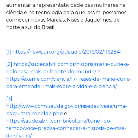
aumentar a representatividade das mulheres na
ciência e na tecnologia para que, assim, possamos
conhecer novas Márcias, Nises e Jaquelines, de
norte a sul do Brasil.
[1]
https://news.un.org/pt/audio/2016/02/1162841
[2]
https://super.abril.com.br/historia/marie-curie-a-
polonesa-mais-brilhante-do-mundo/
e
https://exame.com/ciencia/17-frases-de-marie-curie-
para-entender-mais-sobre-a-vida-e-a-ciencia/
[3]
http://www.ccms.saude.gov.br/nisedasilveira/uma-
psiquiatra-rebelde.php
e
https://saude.abril.com.br/coluna/tunel-do-
tempo/voce-precisa-conhecer-a-historia-de-nise-
da-silveira/