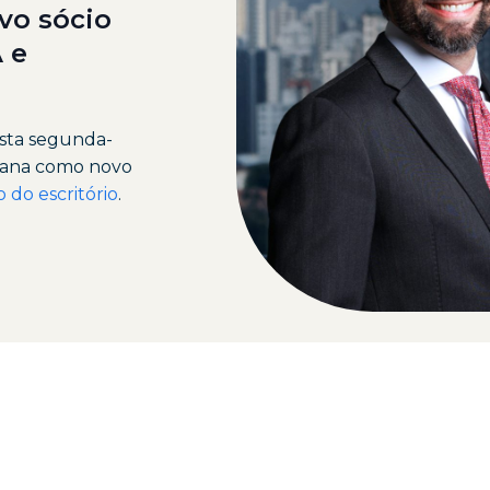
vo sócio
 e
esta segunda-
Arana como novo
 do escritório
.