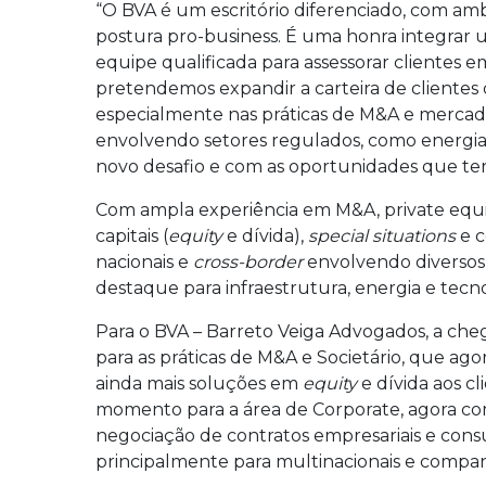
“O BVA é um escritório diferenciado, com amb
postura pro-business. É uma honra integrar 
equipe qualificada para assessorar clientes 
pretendemos expandir a carteira de clientes d
especialmente nas práticas de M&A e mercado
envolvendo setores regulados, como energia
novo desafio e com as oportunidades que te
Com ampla experiência em M&A, private equit
capitais (
equity
e dívida),
special situations
e 
nacionais e
cross-border
envolvendo diversos 
destaque para infraestrutura, energia e tecno
Para o BVA – Barreto Veiga Advogados, a ch
para as práticas de M&A e Societário, que ag
ainda mais soluções em
equity
e dívida aos 
momento para a área de Corporate, agora com
negociação de contratos empresariais e consu
principalmente para multinacionais e companh