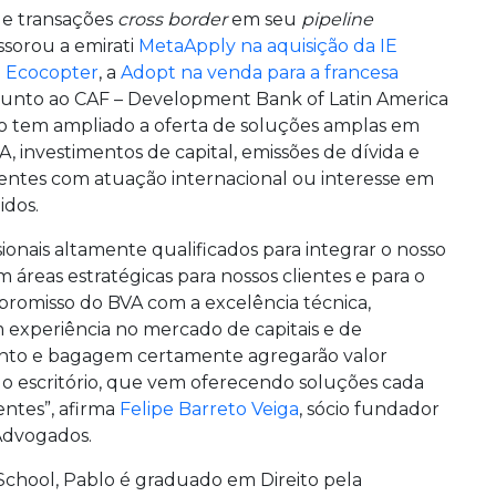
e transações
cross border
em seu
pipeline
ssorou a emirati
MetaApply na aquisição da IE
na Ecocopter
, a
Adopt na venda para a francesa
junto ao CAF – Development Bank of Latin America
rio tem ampliado a oferta de soluções amplas em
, investimentos de capital, emissões de dívida e
ientes com atuação internacional ou interesse em
idos.
ionais altamente qualificados para integrar o nosso
 áreas estratégicas para nossos clientes e para o
promisso do BVA com a excelência técnica,
 experiência no mercado de capitais e de
nto e bagagem certamente agregarão valor
 do escritório, que vem oferecendo soluções cada
ientes”, afirma
Felipe Barreto Veiga
, sócio fundador
Advogados.
School, Pablo é graduado em Direito pela