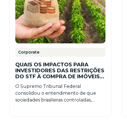
Corporate
QUAIS OS IMPACTOS PARA
INVESTIDORES DAS RESTRIÇÕES
DO STF À COMPRA DE IMÓVEIS
RURAIS POR EMPRESAS SOB
O Supremo Tribunal Federal
CONTROLE ESTRANGEIRO?
consolidou o entendimento de que
sociedades brasileiras controladas,
direta ou indiretamente, por capital
estrangeiro permanecem sujeitas às
restrições…