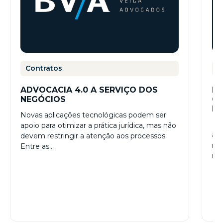
Contratos
C
ADVOCACIA 4.0 A SERVIÇO DOS
EV
NEGÓCIOS
CU
E
Novas aplicações tecnológicas podem ser
Co
apoio para otimizar a prática jurídica, mas não
ac
devem restringir a atenção aos processos
rel
Entre as…
re