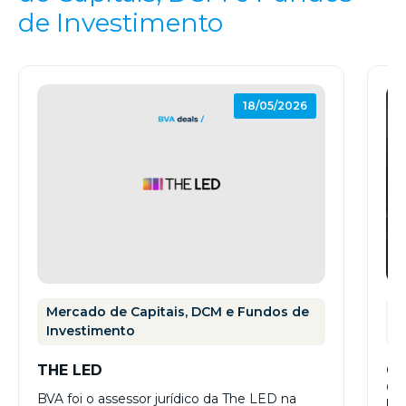
de Investimento
18/05/2026
Mercado de Capitais, DCM e Fundos de
M
Investimento
I
THE LED
CV
C
BVA foi o assessor jurídico da The LED na
PÚ