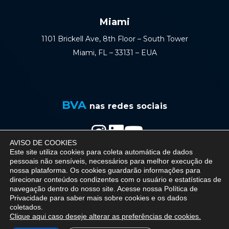
Miami
1101 Brickell Ave, 8th Floor – South Tower
Miami, FL – 33131 – EUA
BVA
nas redes sociais
AVISO DE COOKIES
Política de Privacidade
Este site utiliza cookies para coleta automática de dados
pessoais não sensíveis, necessários para melhor execução de
nossa plataforma. Os cookies guardarão informações para
direcionar conteúdos condizentes com o usuário e estatísticas de
navegação dentro do nosso site. Acesse nossa
Política de
© 2026 BVA - Barreto Veiga Advogados - All
Privacidade
para saber mais sobre cookies e os dados
coletados.
rights reserved.
Clique aqui caso deseje alterar as preferências de cookies.
Desenvolvido por - Simbiox