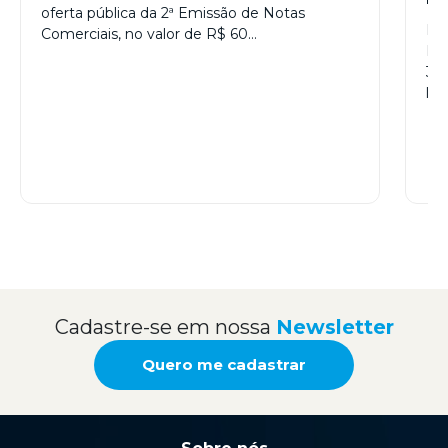
oferta pública da 2ª Emissão de Notas
CO
Foi
Comerciais, no valor de R$ 60…
Mob
3/
líd
mob
Cadastre-se em nossa
Newsletter
Quero me cadastrar