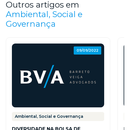
Outros artigos em
Ambiental, Social e
Governança
09/09/2022
Ambiental, Social e Governança
A
DIVERSIDADE NA BOLSA DE
IN