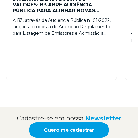
VALORES: B3 ABRE AUDIÊNCIA
LG
PÚBLICA PARA ALINHAR NOVAS
PR
NORMAS PARA AUMENTAR A
D
A B3, através da Audiência Pública nº 01/2022,
O 
INCLUSÃO
lançou a proposta de Anexo ao Regulamento
Ins
para Listagem de Emissores e Admissão à…
– I
pri
Cadastre-se em nossa
Newsletter
Quero me cadastrar