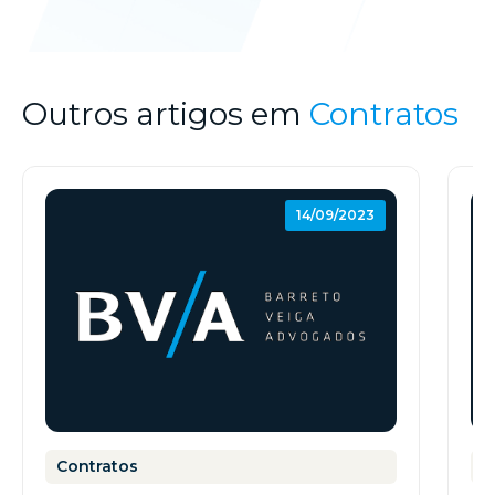
Outros artigos em
Contratos
14/09/2023
Contratos
C