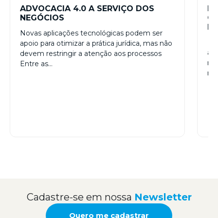
ADVOCACIA 4.0 A SERVIÇO DOS
EV
NEGÓCIOS
CU
E
Novas aplicações tecnológicas podem ser
Co
apoio para otimizar a prática jurídica, mas não
ac
devem restringir a atenção aos processos
rel
Entre as…
re
Cadastre-se em nossa
Newsletter
Quero me cadastrar