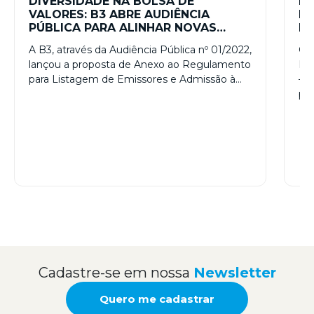
DIVERSIDADE NA BOLSA DE
IN
VALORES: B3 ABRE AUDIÊNCIA
LG
PÚBLICA PARA ALINHAR NOVAS
PR
NORMAS PARA AUMENTAR A
D
A B3, através da Audiência Pública nº 01/2022,
O 
INCLUSÃO
lançou a proposta de Anexo ao Regulamento
Ins
para Listagem de Emissores e Admissão à…
– I
pri
Cadastre-se em nossa
Newsletter
Quero me cadastrar