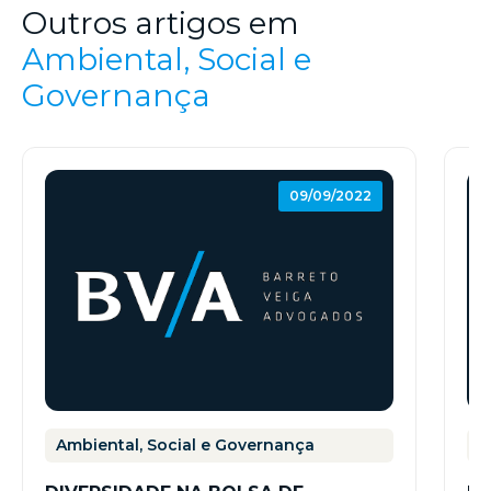
Outros artigos em
Ambiental, Social e
Governança
09/09/2022
Ambiental, Social e Governança
A