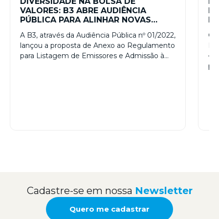
DIVERSIDADE NA BOLSA DE
IN
VALORES: B3 ABRE AUDIÊNCIA
LG
PÚBLICA PARA ALINHAR NOVAS
PR
NORMAS PARA AUMENTAR A
D
A B3, através da Audiência Pública nº 01/2022,
O 
INCLUSÃO
lançou a proposta de Anexo ao Regulamento
Ins
para Listagem de Emissores e Admissão à…
– I
pri
Cadastre-se em nossa
Newsletter
Quero me cadastrar