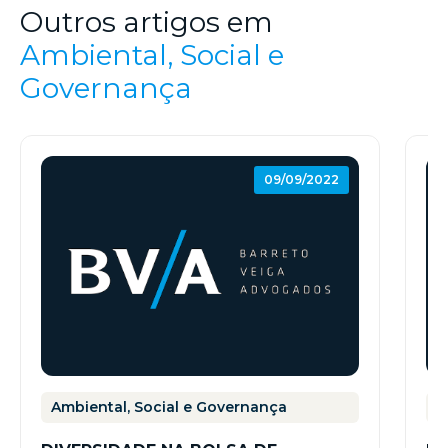
Outros artigos em
Ambiental, Social e
Governança
09/09/2022
Ambiental, Social e Governança
A