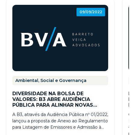
09/09/2022
Ambiental, Social e Governança
A
DIVERSIDADE NA BOLSA DE
IN
VALORES: B3 ABRE AUDIÊNCIA
LG
PÚBLICA PARA ALINHAR NOVAS
PR
NORMAS PARA AUMENTAR A
D
A B3, através da Audiência Pública nº 01/2022,
O 
INCLUSÃO
lançou a proposta de Anexo ao Regulamento
Ins
para Listagem de Emissores e Admissão à…
– I
pri