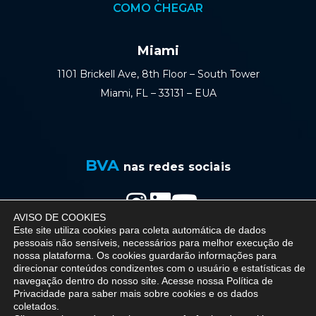
COMO CHEGAR
Miami
1101 Brickell Ave, 8th Floor – South Tower
Miami, FL – 33131 – EUA
BVA
nas redes sociais
AVISO DE COOKIES
Política de Privacidade
Este site utiliza cookies para coleta automática de dados
pessoais não sensíveis, necessários para melhor execução de
nossa plataforma. Os cookies guardarão informações para
direcionar conteúdos condizentes com o usuário e estatísticas de
navegação dentro do nosso site. Acesse nossa
Política de
© 2026 BVA - Barreto Veiga Advogados - All
Privacidade
para saber mais sobre cookies e os dados
coletados.
rights reserved.