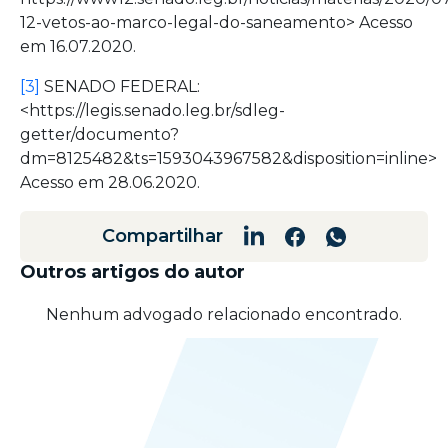
12-vetos-ao-marco-legal-do-saneamento> Acesso
em 16.07.2020.
[3]
SENADO FEDERAL:
<https://legis.senado.leg.br/sdleg-
getter/documento?
dm=8125482&ts=1593043967582&disposition=inline>
Acesso em 28.06.2020.
Compartilhar
Outros artigos do autor
Nenhum advogado relacionado encontrado.