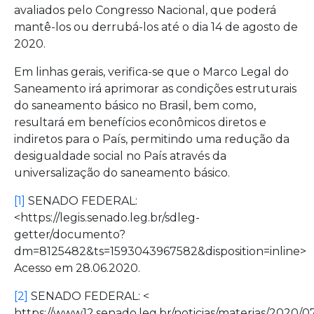
avaliados pelo Congresso Nacional, que poderá
mantê-los ou derrubá-los até o dia 14 de agosto de
2020.
Em linhas gerais, verifica-se que o Marco Legal do
Saneamento irá aprimorar as condições estruturais
do saneamento básico no Brasil, bem como,
resultará em benefícios econômicos diretos e
indiretos para o País, permitindo uma redução da
desigualdade social no País através da
universalização do saneamento básico.
[1]
SENADO FEDERAL:
<https://legis.senado.leg.br/sdleg-
getter/documento?
dm=8125482&ts=1593043967582&disposition=inline>
Acesso em 28.06.2020.
[2]
SENADO FEDERAL: <
https://www12.senado.leg.br/noticias/materias/2020/07