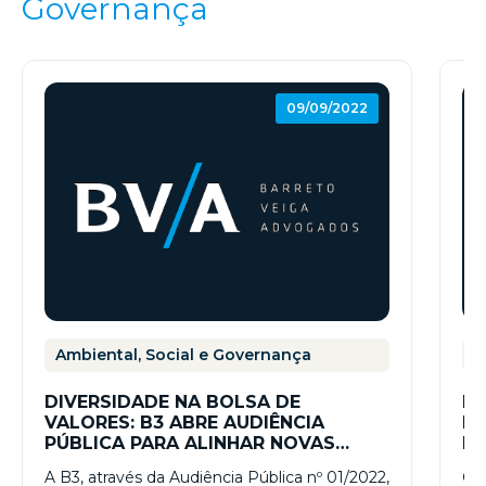
Governança
09/09/2022
Ambiental, Social e Governança
A
DIVERSIDADE NA BOLSA DE
IN
VALORES: B3 ABRE AUDIÊNCIA
LG
PÚBLICA PARA ALINHAR NOVAS
PR
NORMAS PARA AUMENTAR A
D
A B3, através da Audiência Pública nº 01/2022,
O 
INCLUSÃO