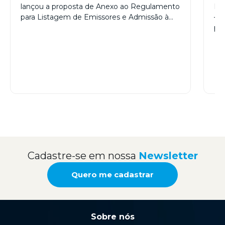
lançou a proposta de Anexo ao Regulamento
Ins
para Listagem de Emissores e Admissão à…
– I
pri
Cadastre-se em nossa
Newsletter
Quero me cadastrar
Sobre nós