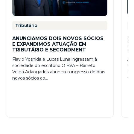
Tributário
S
ANUNCIAMOS DOIS NOVOS SÓCIOS
LE
E EXPANDIMOS ATUAÇÃO EM
PR
TRIBUTÁRIO E SECONDMENT
CU
Flavio Yoshida e Lucas Luna ingressam à
A p
sociedade do escritório O BVA – Barreto
tr
Veiga Advogados anuncia o ingresso de dois
tr
novos sócios ao…
tra