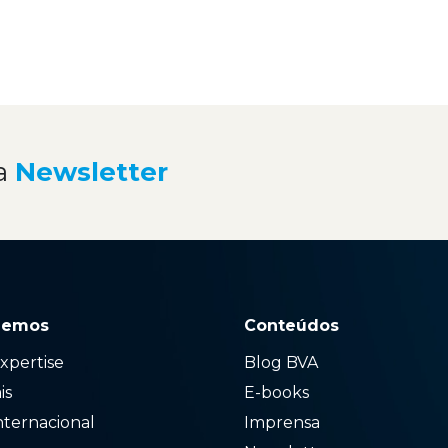
a
Newsletter
zemos
Conteúdos
xpertise
Blog BVA
ais
E-books
nternacional
Imprensa