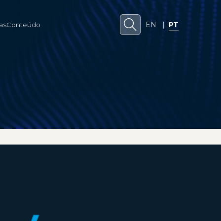
EN
|
PT
as
Conteúdo