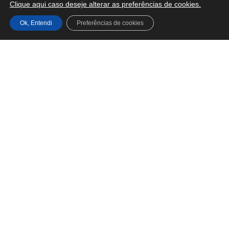
Clique aqui caso deseje alterar as preferências de cookies.
Ok, Entendi
Preferências de cookies
Sobre nós
Quem somos
Nossos valores e princípios
Inovação
Fale Conosco
O que fazemos
Áreas de Expertise
Profissionais
Atuação Internacional
Conteúdos