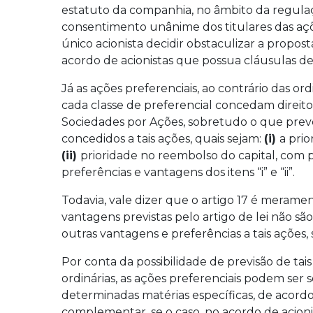
estatuto da companhia, no âmbito da regulação
consentimento unânime dos titulares das aç
único acionista decidir obstaculizar a propos
acordo de acionistas que possua cláusulas de
Já as ações preferenciais, ao contrário das ord
cada classe de preferencial concedam direitos
Sociedades por Ações, sobretudo o que prevê 
concedidos a tais ações, quais sejam:
(i)
a prio
(ii)
prioridade no reembolso do capital, com 
preferências e vantagens dos itens “i” e “ii”.
Todavia, vale dizer que o artigo 17 é meramen
vantagens previstas pelo artigo de lei não são
outras vantagens e preferências a tais ações, 
Por conta da possibilidade de previsão de tai
ordinárias, as ações preferenciais podem ser s
determinadas matérias específicas, de acordo
complementar, se o caso, no acordo de acioni