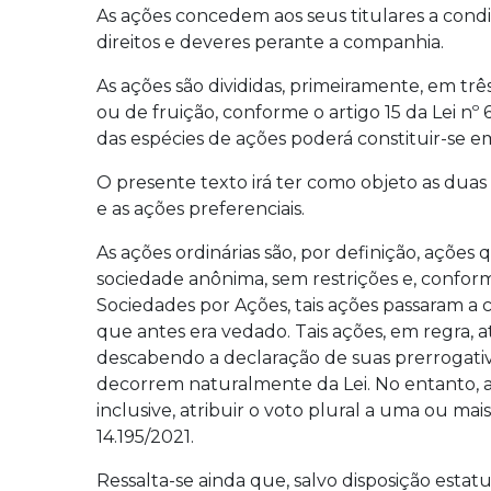
As ações concedem aos seus titulares a condi
direitos e deveres perante a companhia.
As ações são divididas, primeiramente, em três
ou de fruição, conforme o artigo 15 da Lei nº 6
das espécies de ações poderá constituir-se em
O presente texto irá ter como objeto as duas
e as ações preferenciais.
As ações ordinárias são, por definição, açõ
sociedade anônima, sem restrições e, conforme
Sociedades por Ações, tais ações passaram a 
que antes era vedado. Tais ações, em regra, at
descabendo a declaração de suas prerrogati
decorrem naturalmente da Lei. No entanto, as 
inclusive, atribuir o voto plural a uma ou mais
14.195/2021.
Ressalta-se ainda que, salvo disposição estat