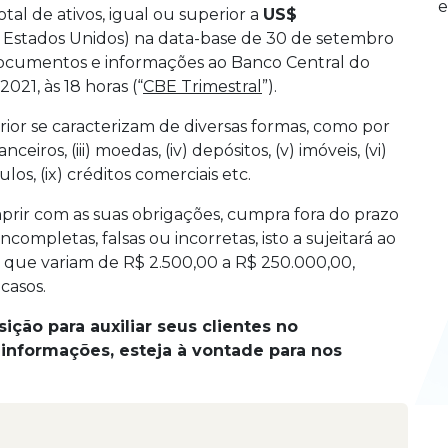
e
tal de ativos, igual ou superior a
US$
 Estados Unidos) na data-base de 30 de setembro
documentos e informações ao Banco Central do
021, às 18 horas (“
CBE Trimestral
”).
rior se caracterizam de diversas formas, como por
ceiros, (iii) moedas, (iv) depósitos, (v) imóveis, (vi)
ulos, (ix) créditos comerciais etc.
prir com as suas obrigações, cumpra fora do prazo
ompletas, falsas ou incorretas, isto a sujeitará ao
 que variam de R$ 2.500,00 a R$ 250.000,00,
casos.
ção para auxiliar seus clientes no
informações, esteja à vontade para nos