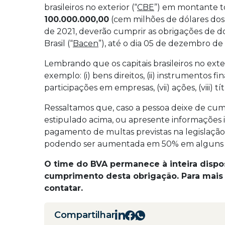
brasileiros no exterior (“
CBE
”) em montante to
100.000.000,00
(cem milhões de dólares dos
de 2021, deverão cumprir as obrigações de 
Brasil (“
Bacen
”), até o dia 05 de dezembro de 2
Lembrando que os capitais brasileiros no exte
exemplo: (i) bens direitos, (ii) instrumentos finan
participações em empresas, (vii) ações, (viii) tít
Ressaltamos que, caso a pessoa deixe de cum
estipulado acima, ou apresente informações inc
pagamento de multas previstas na legislação
podendo ser aumentada em 50% em alguns 
O time do BVA permanece à inteira disposi
cumprimento desta obrigação. Para mais 
contatar.
Compartilhar