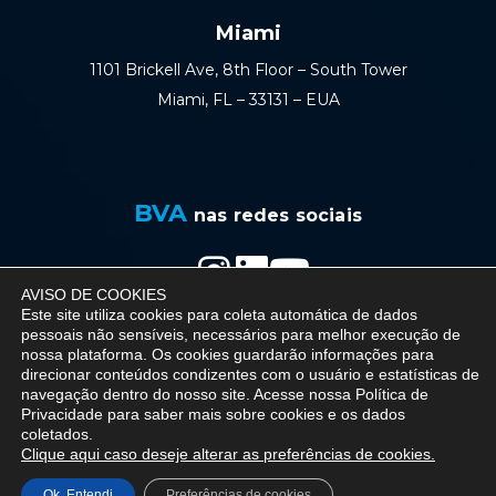
Miami
1101 Brickell Ave, 8th Floor – South Tower
Miami, FL – 33131 – EUA
BVA
nas redes sociais
AVISO DE COOKIES
Política de Privacidade
Este site utiliza cookies para coleta automática de dados
pessoais não sensíveis, necessários para melhor execução de
nossa plataforma. Os cookies guardarão informações para
direcionar conteúdos condizentes com o usuário e estatísticas de
navegação dentro do nosso site. Acesse nossa
Política de
© 2026 BVA - Barreto Veiga Advogados - All
Privacidade
para saber mais sobre cookies e os dados
coletados.
rights reserved.
Clique aqui caso deseje alterar as preferências de cookies.
Desenvolvido por - Simbiox
Ok, Entendi
Preferências de cookies