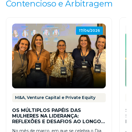
Contencioso e Arbitragem
17/04/2026
M&A, Venture Capital e Private Equity
A
OS MÚLTIPLOS PAPÉIS DAS
ST
MULHERES NA LIDERANÇA:
SO
REFLEXÕES E DESAFIOS AO LONGO
RE
DA TRAJETÓRIA PROFISSIONAL
SE
No mês de março, em que se celebra o Dia
A 2