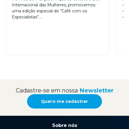
FEMININA
Internacional das Mulheres, promovemos
co
uma edição especial do “Café com os
dir
Especialistas”…
de 
Cadastre-se em nossa
Newsletter
Quero me cadastrar
Sobre nós