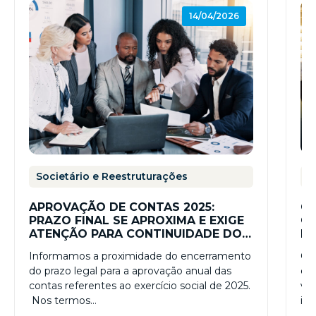
14/04/2026
Societário e Reestruturações
S
APROVAÇÃO DE CONTAS 2025:
CR
PRAZO FINAL SE APROXIMA E EXIGE
GO
ATENÇÃO PARA CONTINUIDADE DOS
IN
NEGÓCIOS
CO
Informamos a proximidade do encerramento
O B
do prazo legal para a aprovação anual das
em 
contas referentes ao exercício social de 2025.
val
Nos termos…
in