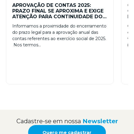
APROVAÇÃO DE CONTAS 2025:
CR
PRAZO FINAL SE APROXIMA E EXIGE
GO
ATENÇÃO PARA CONTINUIDADE DOS
IN
NEGÓCIOS
CO
Informamos a proximidade do encerramento
O B
do prazo legal para a aprovação anual das
em 
contas referentes ao exercício social de 2025.
val
Nos termos…
in
Cadastre-se em nossa
Newsletter
Quero me cadastrar