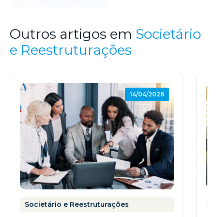
Outros artigos em
Societário
e Reestruturações
14/04/2026
Societário e Reestruturações
S