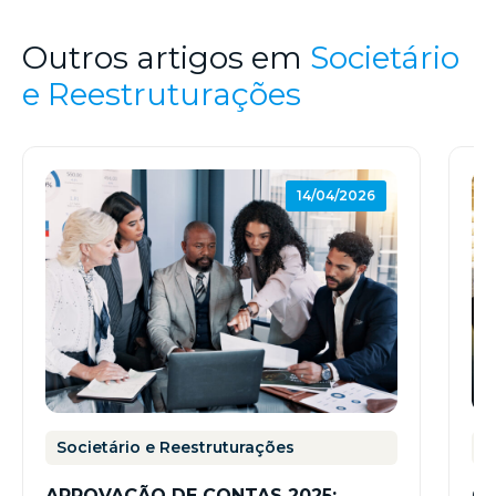
Outros artigos em
Societário
e Reestruturações
14/04/2026
Societário e Reestruturações
S
APROVAÇÃO DE CONTAS 2025:
CR