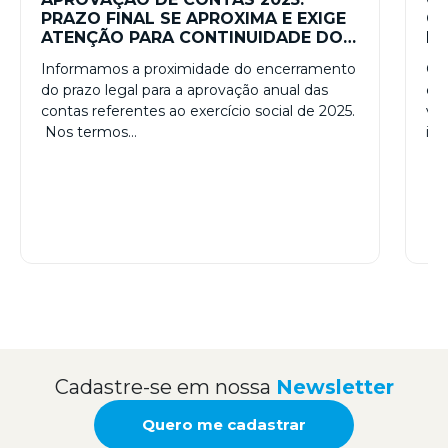
PRAZO FINAL SE APROXIMA E EXIGE
GO
ATENÇÃO PARA CONTINUIDADE DOS
IN
NEGÓCIOS
CO
Informamos a proximidade do encerramento
O B
do prazo legal para a aprovação anual das
em 
contas referentes ao exercício social de 2025.
val
Nos termos…
in
Cadastre-se em nossa
Newsletter
Quero me cadastrar