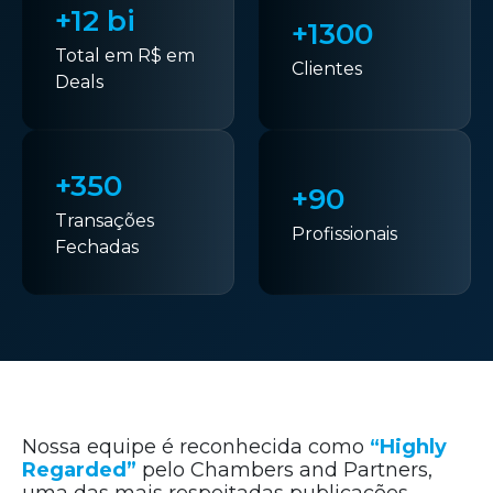
+12 bi
+1300
Total em R$ em
Clientes
Deals
+350
+90
Transações
Profissionais
Fechadas
Nossa equipe é reconhecida como
“Highly
Regarded”
pelo Chambers and Partners,