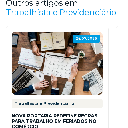
Outros artigos em
Trabalhista e Previdenciário
24/07/2026
Trabalhista e Previdenciário
T
NOVA PORTARIA REDEFINE REGRAS
RE
PARA TRABALHO EM FERIADOS NO
ES
COMÉRCIO
PR