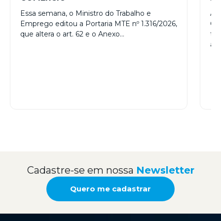
– 
Essa semana, o Ministro do Trabalho e
A R
Emprego editou a Portaria MTE nº 1.316/2026,
Con
que altera o art. 62 e o Anexo…
tr
a…
Cadastre-se em nossa
Newsletter
Quero me cadastrar