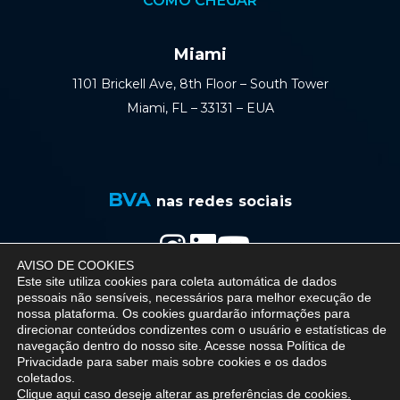
COMO CHEGAR
Miami
1101 Brickell Ave, 8th Floor – South Tower
Miami, FL – 33131 – EUA
BVA
nas redes sociais
AVISO DE COOKIES
Política de Privacidade
Este site utiliza cookies para coleta automática de dados
pessoais não sensíveis, necessários para melhor execução de
nossa plataforma. Os cookies guardarão informações para
direcionar conteúdos condizentes com o usuário e estatísticas de
navegação dentro do nosso site. Acesse nossa
Política de
© 2026 BVA - Barreto Veiga Advogados - All
Privacidade
para saber mais sobre cookies e os dados
coletados.
rights reserved.
Clique aqui caso deseje alterar as preferências de cookies.