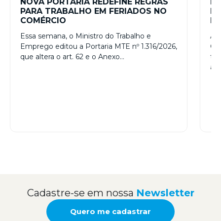
NOVA PORTARIA REDEFINE REGRAS
RE
PARA TRABALHO EM FERIADOS NO
ES
COMÉRCIO
PR
– 
Essa semana, o Ministro do Trabalho e
A R
Emprego editou a Portaria MTE nº 1.316/2026,
Con
que altera o art. 62 e o Anexo…
tr
a…
Cadastre-se em nossa
Newsletter
Quero me cadastrar