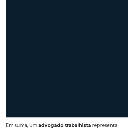
Em suma, um
advogado trabalhista
representa