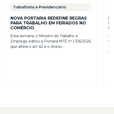
Trabalhista e Previdenciário
T
NOVA PORTARIA REDEFINE REGRAS
RE
PARA TRABALHO EM FERIADOS NO
ES
COMÉRCIO
PR
– 
Essa semana, o Ministro do Trabalho e
A R
Emprego editou a Portaria MTE nº 1.316/2026,
Con
que altera o art. 62 e o Anexo…
tr
a…