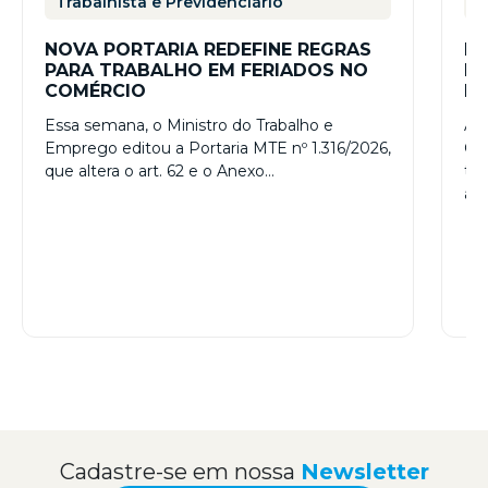
Trabalhista e Previdenciário
T
NOVA PORTARIA REDEFINE REGRAS
RE
PARA TRABALHO EM FERIADOS NO
ES
COMÉRCIO
PR
– 
Essa semana, o Ministro do Trabalho e
A R
Emprego editou a Portaria MTE nº 1.316/2026,
Con
que altera o art. 62 e o Anexo…
tr
a…
Cadastre-se em nossa
Newsletter