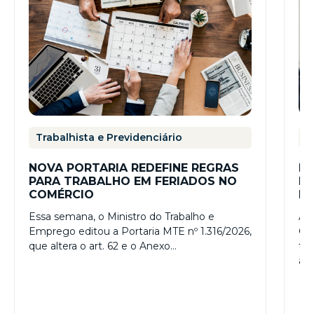
Trabalhista e Previdenciário
T
NOVA PORTARIA REDEFINE REGRAS
RE
PARA TRABALHO EM FERIADOS NO
ES
COMÉRCIO
PR
– 
Essa semana, o Ministro do Trabalho e
A R
Emprego editou a Portaria MTE nº 1.316/2026,
Con
que altera o art. 62 e o Anexo…
tr
a…