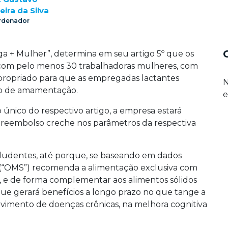
eira da Silva
rdenador
ga + Mulher”, determina em seu artigo 5º que os
com pelo menos 30 trabalhadoras mulheres, com
 apropriado para que as empregadas lactantes
N
odo de amamentação.
e
único do respectivo artigo, a empresa estará
 reembolso creche nos parâmetros da respectiva
cludentes, até porque, se baseando em dados
e (“OMS”) recomenda a alimentação exclusiva com
ê, e de forma complementar aos alimentos sólidos
 que gerará benefícios a longo prazo no que tange a
lvimento de doenças crônicas, na melhora cognitiva