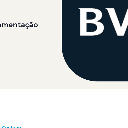
amentação
z Gustavo