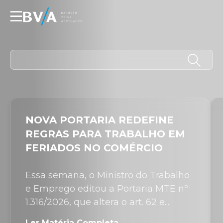
☰
NOVA PORTARIA REDEFINE
REGRAS PARA TRABALHO EM
FERIADOS NO COMÉRCIO
Essa semana, o Ministro do Trabalho
e Emprego editou a Portaria MTE nº
1.316/2026, que altera o art. 62 e...
Ler Matéria Completa →