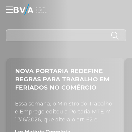
☰
NOVA PORTARIA REDEFINE
REGRAS PARA TRABALHO EM
FERIADOS NO COMÉRCIO
Essa semana, o Ministro do Trabalho
e Emprego editou a Portaria MTE nº
1.316/2026, que altera o art. 62 e...
Ler Matéria Completa →