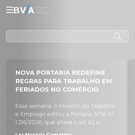
☰
NOVA PORTARIA REDEFINE
REGRAS PARA TRABALHO EM
FERIADOS NO COMÉRCIO
Essa semana, o Ministro do Trabalho
e Emprego editou a Portaria MTE nº
1.316/2026, que altera o art. 62 e...
Ler Matéria Completa →