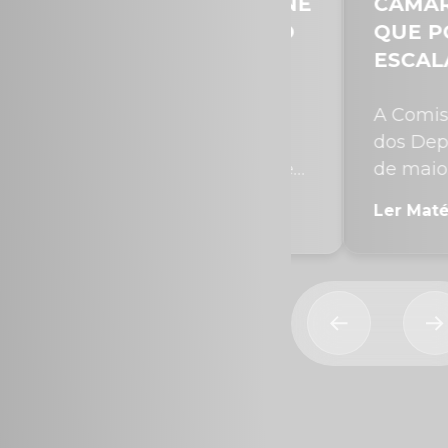
A PORTARIA REDEFINE
CÂMARA AV
RAS PARA TRABALHO
QUE PODE E
FERIADOS NO
ESCALA 6×1
ÉRCIO
semana, o Ministro do
A Comissão Es
alho e Emprego editou a
dos Deputados 
ria MTE nº 1.316/2026, que
de maio, o par
 o art. 62 e...
reduz a jornada.
atéria Completa →
Ler Matéria Co