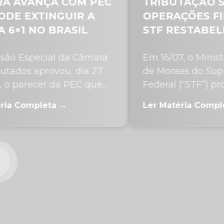
ANÇA COM PEC
TRIBUTAÇÃO SOBR
XTINGUIR A
OPERAÇÕES FINANC
 NO BRASIL
STF RESTABELECE
DECRETO QUE ELEV
pecial da Câmara
Em 16/07, o Ministro Ale
aprovou, dia 27
de Moraes do Supremo T
ecer da PEC que
Federal (“STF”) proferiu 
..
monocrática em matéri
mpleta →
Ler Matéria Completa →
tributária, com efeitos...