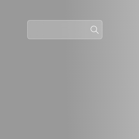
NOV
REG
EM 
COM
Essa 
Trab
Porta
altera
Ler M