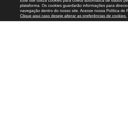
Este site utiliza cookies para coleta automática de dados 
plataforma. Os cookies guardarão informações para direcio
navegação dentro do nosso site. Acesse nossa
Política de 
Clique aqui caso deseje alterar as preferências de cookies.
Sobre nós
O que fa
Quem somos
Áreas de E
Nossos valores e princípios
Profission
Inovação
Atuação I
Fale Conosco