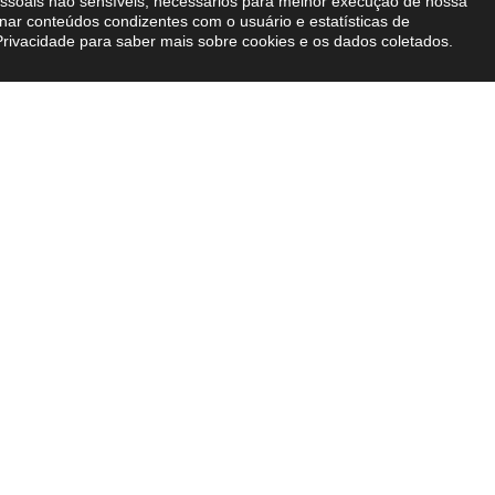
pessoais não sensíveis, necessários para melhor execução de nossa
nar conteúdos condizentes com o usuário e estatísticas de
Privacidade
para saber mais sobre cookies e os dados coletados.
zemos
Conteúdos
xpertise
Blog BVA
ais
E-books
nternacional
Imprensa
Newsletter