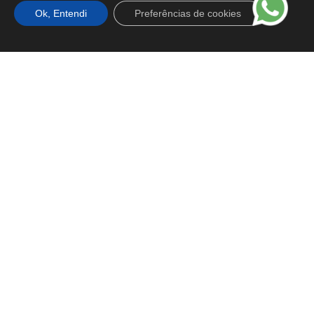
Ok, Entendi
Preferências de cookies
Vem pro BVA
Nossos Talentos
Carreiras
Vagas Abertas
Programa de Estágio