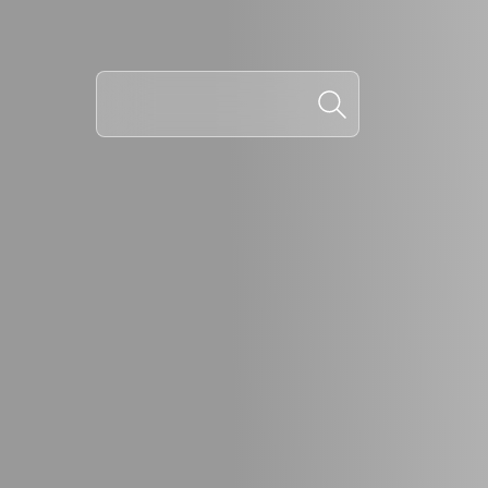
NOV
REG
EM 
COM
Essa 
Trab
Porta
altera
Ler M