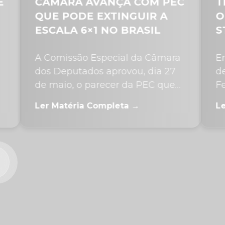
ANÇA COM PEC
TRIBUTAÇÃO SOBR
XTINGUIR A
OPERAÇÕES FINANC
 NO BRASIL
STF RESTABELECE
DECRETO QUE ELEV
pecial da Câmara
Em 16/07, o Ministro Ale
aprovou, dia 27
de Moraes do Supremo T
ecer da PEC que
Federal (“STF”) proferiu 
..
monocrática em matéri
mpleta →
Ler Matéria Completa →
tributária, com efeitos...