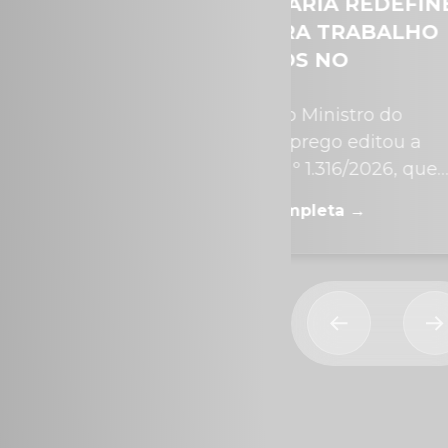
A PORTARIA REDEFINE
CÂMARA AV
RAS PARA TRABALHO
QUE PODE E
FERIADOS NO
ESCALA 6×1
ÉRCIO
semana, o Ministro do
A Comissão Es
alho e Emprego editou a
dos Deputados 
ria MTE nº 1.316/2026, que
de maio, o par
 o art. 62 e...
reduz a jornada.
atéria Completa →
Ler Matéria Co