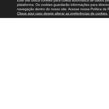
Este site utiliza cookies para coleta automática de dados 
plataforma. Os cookies guardarão informações para direcio
navegação dentro do nosso site. Acesse nossa
Política de 
Clique aqui caso deseje alterar as preferências de cookies.
Sobre nós
O que fa
Quem somos
Áreas de E
Nossos valores e princípios
Profission
Inovação
Atuação I
Fale Conosco