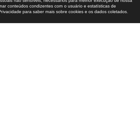
pessoais não sensíveis, necessários para melhor execução de nossa
nar conteúdos condizentes com o usuário e estatísticas de
Privacidade
para saber mais sobre cookies e os dados coletados.
zemos
Conteúdos
xpertise
Blog BVA
ais
E-books
nternacional
Imprensa
Newsletter