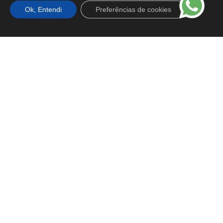
Ok, Entendi
Preferências de cookies
Vem pro BVA
Nossos Talentos
Carreiras
Vagas Abertas
Programa de Estágio