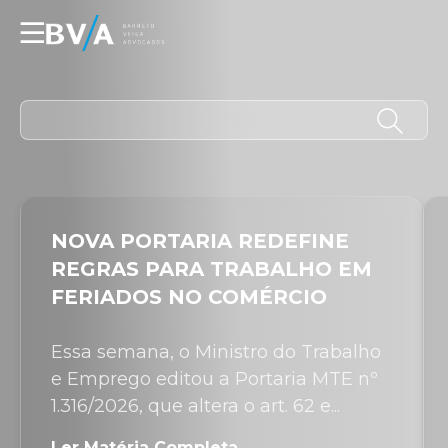
☰
NOVA PORTARIA REDEFINE
REGRAS PARA TRABALHO EM
FERIADOS NO COMÉRCIO
Essa semana, o Ministro do Trabalho
e Emprego editou a Portaria MTE nº
1.316/2026, que altera o art. 62 e...
Ler Matéria Completa →