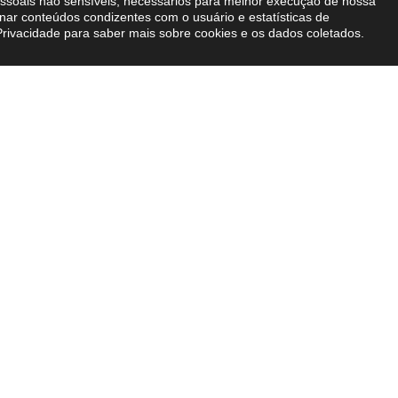
pessoais não sensíveis, necessários para melhor execução de nossa
nar conteúdos condizentes com o usuário e estatísticas de
Privacidade
para saber mais sobre cookies e os dados coletados.
zemos
Conteúdos
xpertise
Blog BVA
ais
E-books
nternacional
Imprensa
Newsletter