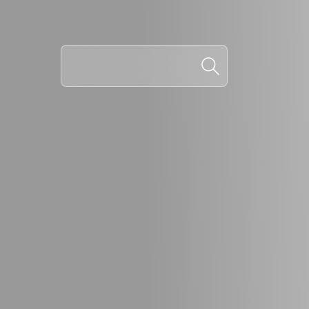
NOV
REG
EM 
COM
Essa 
Trab
Porta
altera
Ler M