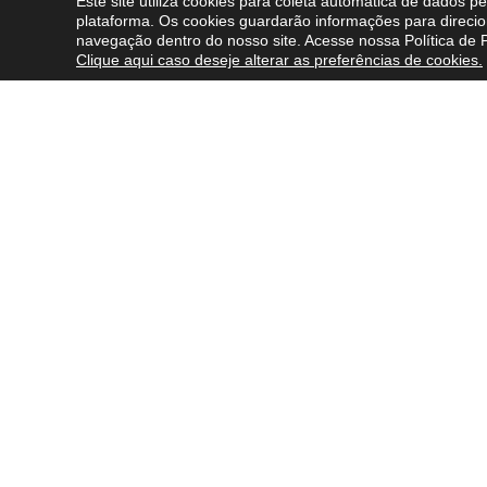
Este site utiliza cookies para coleta automática de dados 
plataforma. Os cookies guardarão informações para direcio
navegação dentro do nosso site. Acesse nossa
Política de 
Clique aqui caso deseje alterar as preferências de cookies.
Sobre nós
O que fa
Quem somos
Áreas de E
Nossos valores e princípios
Profission
Inovação
Atuação I
Fale Conosco