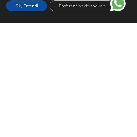
Ok, Entendi
Preferências de cookies
Vem pro BVA
Nossos Talentos
Carreiras
Vagas Abertas
Programa de Estágio