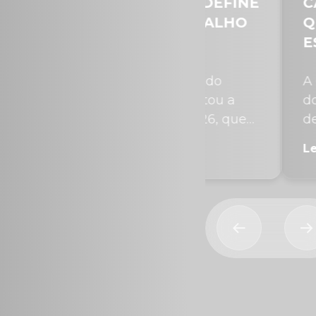
A PORTARIA REDEFINE
CÂMARA AV
RAS PARA TRABALHO
QUE PODE E
FERIADOS NO
ESCALA 6×1
ÉRCIO
semana, o Ministro do
A Comissão Es
alho e Emprego editou a
dos Deputados 
ria MTE nº 1.316/2026, que
de maio, o par
 o art. 62 e...
reduz a jornada.
atéria Completa →
Ler Matéria Co