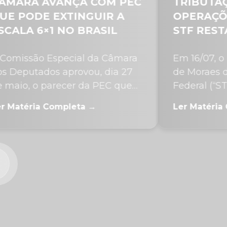
ANÇA COM PEC
TRIBUTAÇÃO SOBR
XTINGUIR A
OPERAÇÕES FINANC
 NO BRASIL
STF RESTABELECE
DECRETO QUE ELEV
pecial da Câmara
Em 16/07, o Ministro Ale
aprovou, dia 27
de Moraes do Supremo T
ecer da PEC que
Federal (“STF”) proferiu 
..
monocrática em matéri
mpleta →
Ler Matéria Completa →
tributária, com efeitos...