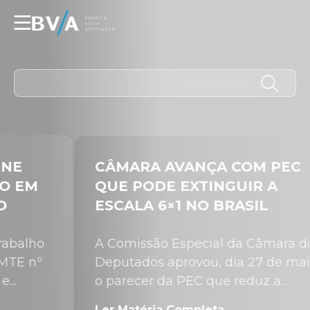
☰
CÂMARA AVANÇA COM PEC
QUE PODE EXTINGUIR A
ESCALA 6×1 NO BRASIL
A Comissão Especial da Câmara dos
Deputados aprovou, dia 27 de maio,
o parecer da PEC que reduz a
jornada...
Ler Matéria Completa →