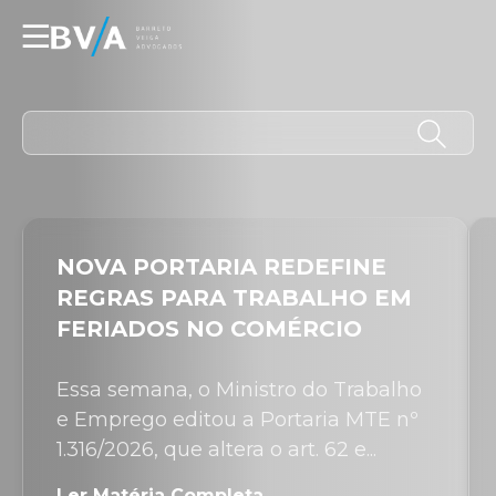
☰
NOVA PORTARIA REDEFINE
REGRAS PARA TRABALHO EM
FERIADOS NO COMÉRCIO
Essa semana, o Ministro do Trabalho
e Emprego editou a Portaria MTE nº
1.316/2026, que altera o art. 62 e...
Ler Matéria Completa →